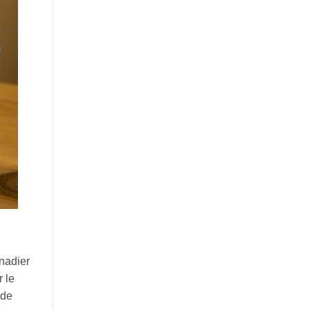
onadier
r le
 de