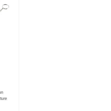
un
rture