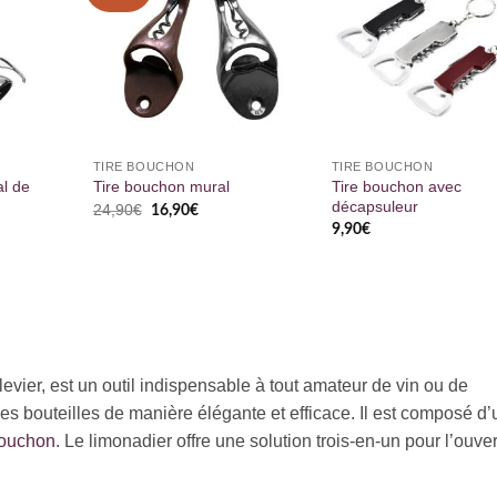
TIRE BOUCHON
TIRE BOUCHON
l de
Tire bouchon avec
Tire bouchon mural
décapsuleur
Le
Le
24,90
€
16,90
€
prix
prix
9,90
€
initial
actuel
était :
est :
24,90€.
16,90€.
vier, est un outil indispensable à tout amateur de vin ou de
es bouteilles de manière élégante et efficace. Il est composé d’
bouchon
. Le limonadier offre une solution trois-en-un pour l’ouve