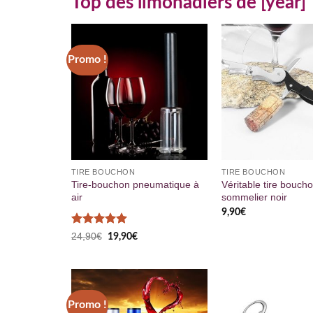
Top des limonadiers de [year]
Promo !
TIRE BOUCHON
TIRE BOUCHON
Tire-bouchon pneumatique à
Véritable tire bouch
air
sommelier noir
9,90
€
Note
5
sur
Le
Le
24,90
€
19,90
€
prix
prix
5
initial
actuel
était :
est :
24,90€.
19,90€.
Promo !