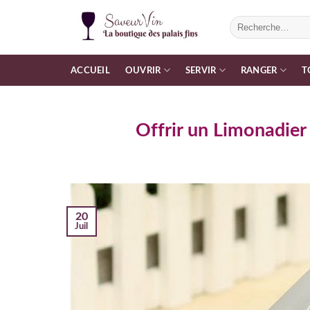
Passer
Recherche
au
pour :
contenu
ACCUEIL
OUVRIR
SERVIR
RANGER
T
Offrir un Limonadier
20
Juil