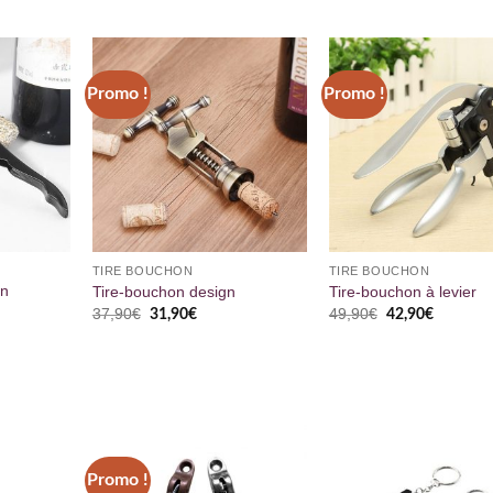
Promo !
Promo !
TIRE BOUCHON
TIRE BOUCHON
on
Tire-bouchon design
Tire-bouchon à levier
Le
Le
Le
Le
37,90
€
49,90
€
31,90
€
42,90
€
prix
prix
prix
prix
initial
actuel
initial
actuel
était :
est :
était :
est :
37,90€.
31,90€.
49,90€.
42,90€.
Promo !