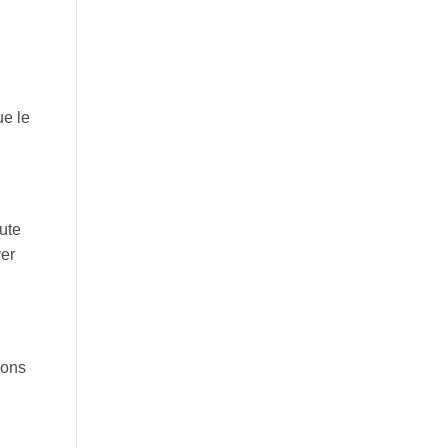
n
ue le
ute
ver
hons