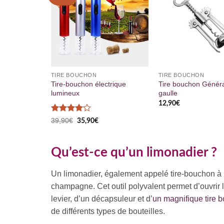
TIRE BOUCHON
TIRE BOUCHON
Tire-bouchon électrique
Tire bouchon Généra
lumineux
gaulle
12,90
€
Note
4
Le
Le
39,90
€
35,90
€
prix
prix
sur 5
initial
actuel
était :
est :
39,90€.
35,90€.
Qu’est-ce qu’un limonadier ?
Un limonadier, également appelé tire-bouchon à le
champagne. Cet outil polyvalent permet d’ouvrir l
levier, d’un décapsuleur et d’
un magnifique tire 
de différents types de bouteilles.