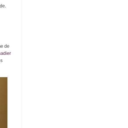
ade.
me de
nadier
es