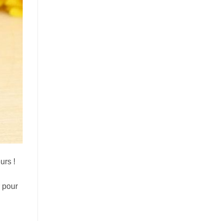
urs !
r pour