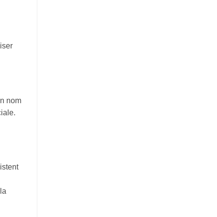
iser
 un nom
iale.
istent
la