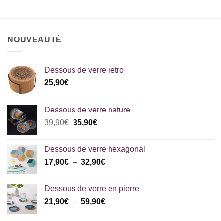
25,90€.
13,90€.
NOUVEAUTÉ
Dessous de verre retro
25,90
€
Dessous de verre nature
Le
Le
39,90
€
35,90
€
prix
prix
initial
actuel
Dessous de verre hexagonal
était :
est :
Plage
17,90
€
–
32,90
€
39,90€.
35,90€.
de
prix :
Dessous de verre en pierre
17,90€
Plage
21,90
€
–
59,90
€
à
de
32,90€