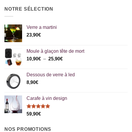
prix :
21,90€
NOTRE SÉLECTION
à
59,90€
Verre a martini
23,90
€
Moule à glaçon tête de mort
Plage
10,90
€
–
25,90
€
de
prix :
Dessous de verre à led
10,90€
8,90
€
à
25,90€
Carafe à vin design
Note
5.00
59,90
€
sur 5
NOS PROMOTIONS