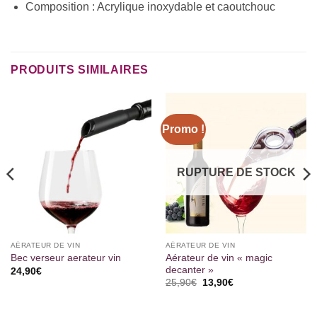
Composition : Acrylique inoxydable et caoutchouc
PRODUITS SIMILAIRES
Promo !
RUPTURE DE STOCK
AÉRATEUR DE VIN
AÉRATEUR DE VIN
Aérateur de vin « magic
Bec verseur aerateur vin
decanter »
24,90
€
Le
Le
25,90
€
13,90
€
prix
prix
initial
actuel
était :
est :