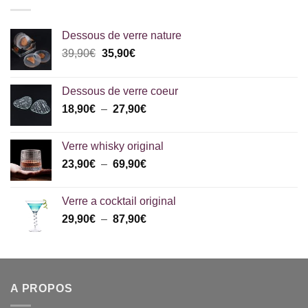
Dessous de verre nature
Le
Le
39,90
€
35,90
€
prix
prix
initial
actuel
Dessous de verre coeur
était :
est :
Plage
18,90
€
–
27,90
€
39,90€.
35,90€.
de
prix :
Verre whisky original
18,90€
Plage
23,90
€
–
69,90
€
à
de
27,90€
prix :
Verre a cocktail original
23,90€
Plage
29,90
€
–
87,90
€
à
de
69,90€
prix :
29,90€
à
A PROPOS
87,90€