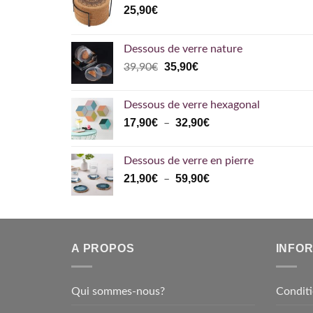
25,90
€
Dessous de verre nature
Le
Le
35,90
€
39,90
€
prix
prix
initial
actuel
Dessous de verre hexagonal
était :
est :
Plage
17,90
€
32,90
€
–
39,90€.
35,90€.
de
prix :
Dessous de verre en pierre
17,90€
Plage
21,90
€
59,90
€
–
à
de
32,90€
prix :
21,90€
à
A PROPOS
INFO
59,90€
Qui sommes-nous?
Conditi