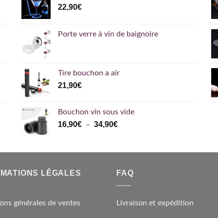
22,90
€
Porte verre à vin de baignoire
Tire bouchon a air
21,90
€
Bouchon vin sous vide
Plage
16,90
€
34,90
€
–
de
prix :
16,90€
à
RMATIONS LÉGALES
FAQ
34,90€
ons générales de ventes
Livraison et expédition