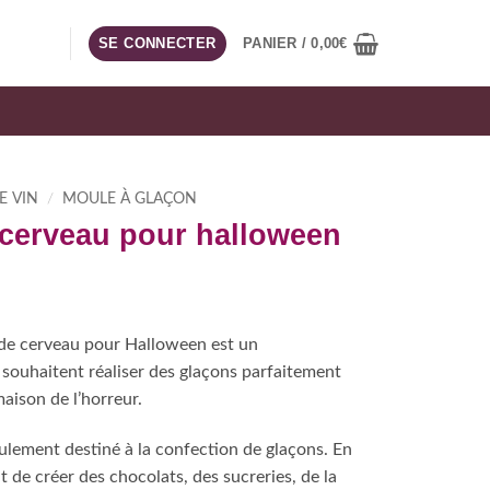
SE CONNECTER
PANIER /
0,00
€
E VIN
/
MOULE À GLAÇON
 cerveau pour halloween
age
de cerveau pour Halloween est un
x :
souhaitent réaliser des glaçons parfaitement
,90€
maison de l’horreur.
,90€
eulement destiné à la confection de glaçons. En
t de créer des chocolats, des sucreries, de la