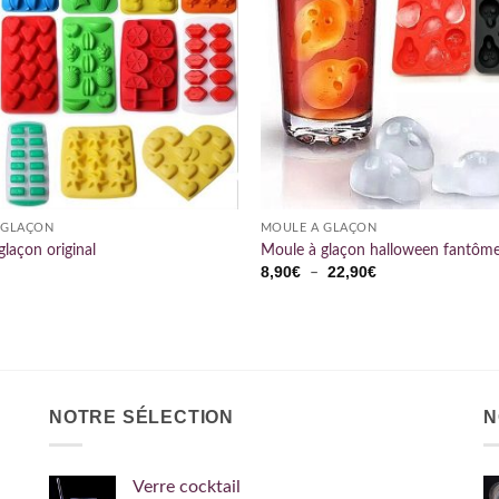
 GLAÇON
MOULE À GLAÇON
laçon original
Moule à glaçon halloween fantôm
Plage
8,90
€
22,90
€
–
de
prix :
8,90€
à
22,90€
NOTRE SÉLECTION
N
Verre cocktail