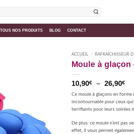
TOUS NOS PRODUITS
BLOG
CONTACT
ACCUEIL
/
RAFRAÎCHISSEUR D
Moule à glaçon
Pl
10,90
–
26,90
€
€
de
Ce moule à glaçons en forme 
pri
incontournable pour ceux qui 
10
terrifiants pour leurs soirées 
à
26
De plus, ce moule n’est pas s
effet, il vous permet égalemen