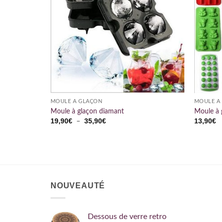
MOULE À GLAÇON
MOULE À
Moule à glaçon diamant
Moule à g
Plage
19,90
€
35,90
€
13,90
€
–
de
prix :
19,90€
à
35,90€
NOUVEAUTÉ
Dessous de verre retro