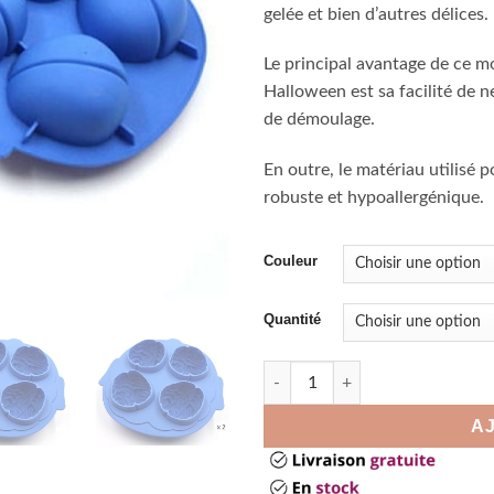
gelée et bien d’autres délices.
Le principal avantage de ce m
Halloween est sa facilité de n
de démoulage.
En outre, le matériau utilisé p
robuste et hypoallergénique.
Couleur
Quantité
quantité de Moule à glaçon c
A