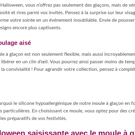
Halloween, vous n’offrez pas seulement des glaçons, mais de vér
osité et rires parmi vos invités. Pensez à la surprise sur leur vi
me votre soirée en un événement inoubliable. Envie de pousser pl
signs encore plus captivants.
oulage aisé
le à glaçon est non seulement flexible, mais aussi incroyablement 
es libérer en un clin d’œil. Vous pourrez ainsi passer moins de te
 la convivialité ! Pour agrandir votre collection, pensez à compl
 pourquoi le silicone hypoallergénique de notre moule à glaçon en 
s particulières. En choisissant ce moule, vous optez pour des cr
es préparatifs de vos festivités.
loween saisissante avec le moule à 