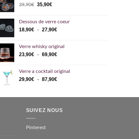
Le
Le
35,90
€
39,90
€
prix
prix
initial
actuel
Dessous de verre coeur
était :
est :
Plage
18,90
€
27,90
€
–
39,90€.
35,90€.
de
prix :
Verre whisky original
18,90€
Plage
23,90
€
69,90
€
–
à
de
27,90€
prix :
Verre a cocktail original
23,90€
Plage
29,90
€
87,90
€
–
à
de
69,90€
prix :
29,90€
à
SUIVEZ NOUS
87,90€
Pinterest